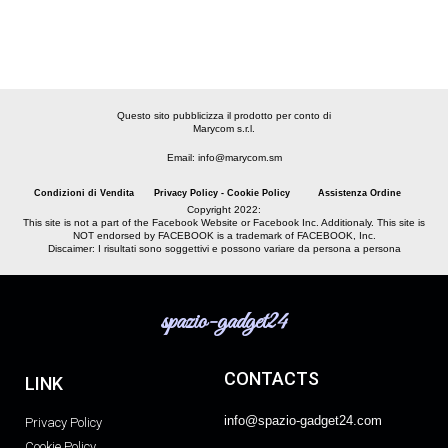
Questo sito pubblicizza il prodotto per conto di
Marycom s.r.l.
Email: info@marycom.sm
Condizioni di Vendita
Privacy Policy - Cookie Policy
Assistenza Ordine
Copyright 2022:
This site is not a part of the Facebook Website or Facebook Inc. Additionaly. This site is
NOT endorsed by FACEBOOK is a trademark of FACEBOOK, Inc.
Discaimer: I risultati sono soggettivi e possono variare da persona a persona
spazio-gadget24
CONTACTS
LINK
info@spazio-gadget24.com
Privacy Policy
Cookie Policy