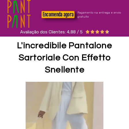
Pagamento na entrega e envio
Encomenda agora
gratuito
Avaliação dos Clientes: 4,88 / 5





L'incredibile Pantalone
Sartoriale Con Effetto
Snellente