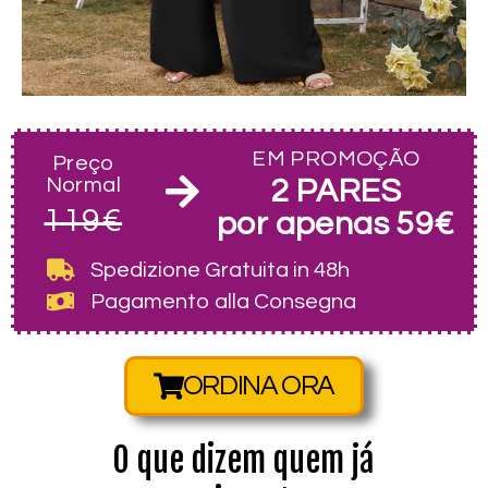
EM PROMOÇÃO
Preço
Normal
2 PARES
119€
por apenas 59€
Spedizione Gratuita
in 48h
Pagamento alla Consegna
ORDINA ORA
O que dizem quem já