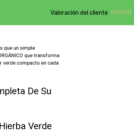
Valoración del cliente





ás que un simple
% ORGÁNICO que transforma
or verde compacto en cada
mpleta De Su
Hierba Verde