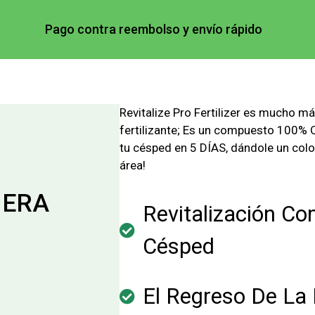
Pago contra reembolso y envío rápido
Revitalize Pro Fertilizer es mucho m
fertilizante; Es un compuesto 100
tu césped en 5 DÍAS, dándole un col
área!
NERA
Revitalización Co
Césped
El Regreso De La 