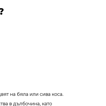
?
вят на бяла или сива коса.
тва в дълбочина, като