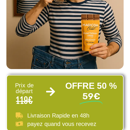
OFFRE 50 %
Prix de
départ
59€
119€
Livraison Rapide en 48h
payez quand vous recevez