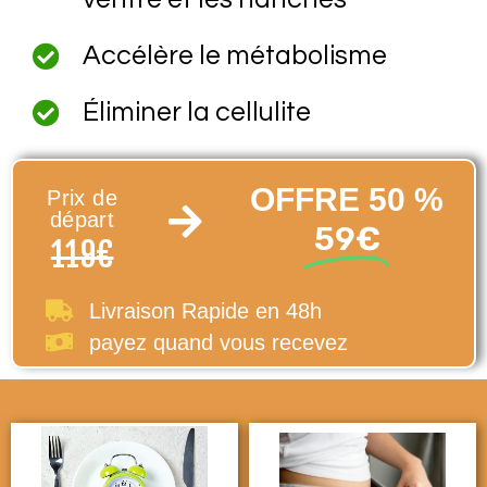
Accélère le métabolisme
Éliminer la cellulite
OFFRE 50 %
Prix de
départ
59€
119€
Livraison Rapide en 48h
payez quand vous recevez