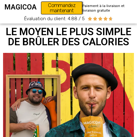
Commandez
MAGICOA
Paiement à la livraison et
maintenant
livraison gratuite
Évaluation du client: 4.88 / 5





LE MOYEN LE PLUS SIMPLE
DE BRÛLER DES CALORIES