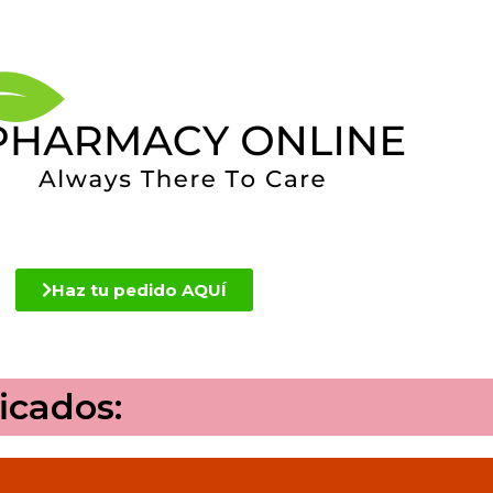
Haz tu pedido AQUÍ
icados: