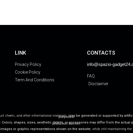
LINK
CONTACTS
info@spazio-gadget24
Privacy Policy
Cookie Policy
FAQ
Term And Conditions
Disclaimer
duct sheets, and other informational materials,
may be generated or supported by artific
purposes
.
y.
Colors, shapes, sizes, aesthetic details, or accessories may differ from the actual 
production batches.
 images or graphic representations shown on the website
, while still maintaining the