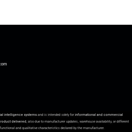
.com
ial intelligence systems
and is intended solely for
informational and commercial
product delivered
, also due to manufacturer updates, warehouse availability, or different
 functional and qualitative characteristics declared by the manufacturer.